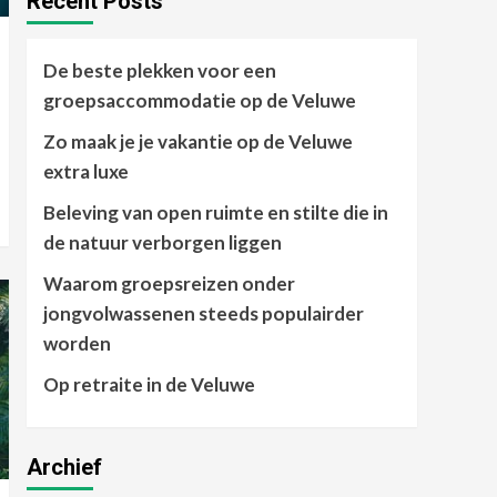
Recent Posts
groepsaccommodatie
1
op de Veluwe
De beste plekken voor een
Vakantie
groepsaccommodatie op de Veluwe
Zo maak je je vakantie
op de Veluwe extra luxe
Zo maak je je vakantie op de Veluwe
2
extra luxe
Natuur
Omgeving
Watersport
Beleving van open ruimte en stilte die in
Beleving van open
de natuur verborgen liggen
ruimte en stilte die in de
3
natuur verborgen
Waarom groepsreizen onder
liggen
Reizen
jongvolwassenen steeds populairder
Waarom groepsreizen
worden
onder jongvolwassenen
steeds populairder
Op retraite in de Veluwe
4
worden
Vakantie
Archief
Op retraite in de Veluwe