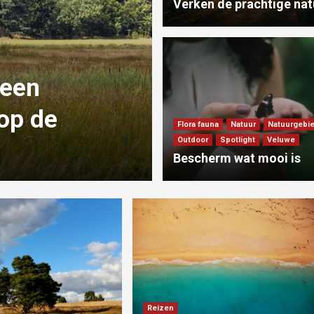
Verken de prachtige nat
 een
Vakantie
op de
Zo maak je je
Flora fauna
Natuur
Natuurgebi
Outdoor
Spotlight
Veluwe
Veluwe extra 
Bescherm wat mooi is
Reizen