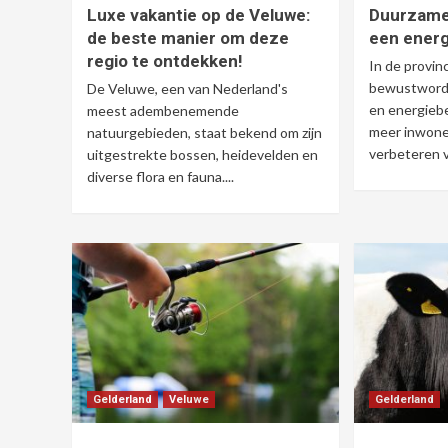
Luxe vakantie op de Veluwe:
Duurzame
de beste manier om deze
een energ
regio te ontdekken!
In de provin
bewustwordi
De Veluwe, een van Nederland's
en energieb
meest adembenemende
meer inwone
natuurgebieden, staat bekend om zijn
verbeteren v
uitgestrekte bossen, heidevelden en
diverse flora en fauna....
Gelderland
Veluwe
Gelderland