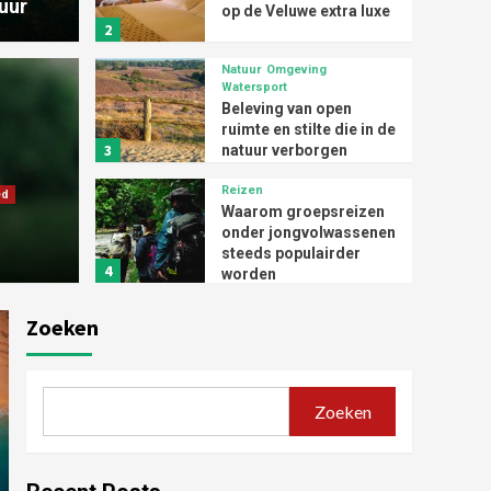
uur
op de Veluwe extra luxe
2
Natuur
Omgeving
Watersport
Beleving van open
ruimte en stilte die in de
3
Natuur
O
natuur verborgen
liggen
 vakantie op de
Bele
Reizen
ed
Waarom groepsreizen
luxe
die 
onder jongvolwassenen
steeds populairder
4
worden
Zoeken
Vakantie
Op retraite in de Veluwe
5
Zoeken
Veluwe
De beste plekken voor
een