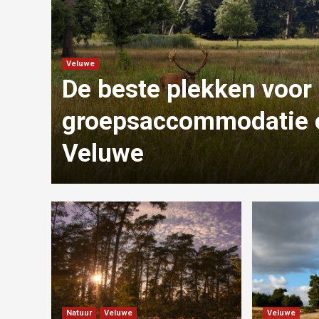
Veluwe
De beste plekken voor
groepsaccommodatie 
Veluwe
Natuur
Veluwe
Veluwe