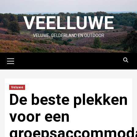
Skip
to
VEELLUWE
content
VELUWE, GELDERLAND EN OUTDOOR
Primary
Menu
Veluwe
De beste plekken
voor een
groepsaccommoda