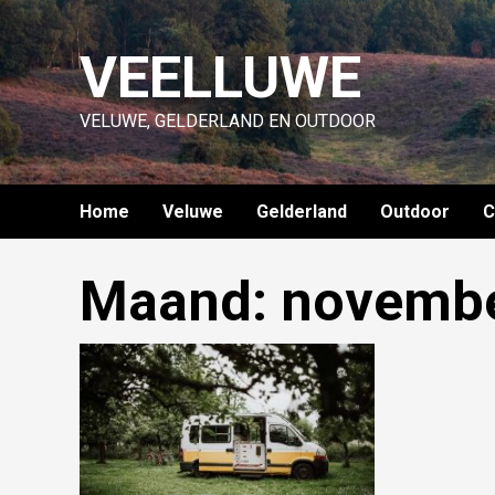
Skip
to
VEELLUWE
content
VELUWE, GELDERLAND EN OUTDOOR
Home
Veluwe
Gelderland
Outdoor
C
Maand:
novembe