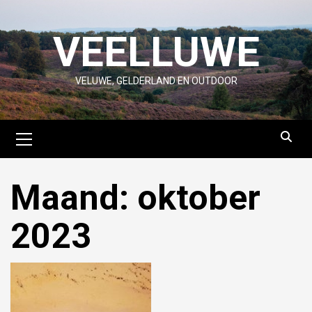
Skip
to
VEELLUWE
content
VELUWE, GELDERLAND EN OUTDOOR
Primary
Menu
Maand:
oktober
2023