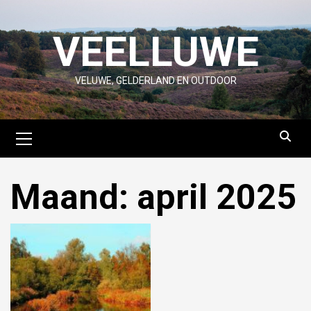
Skip
to
VEELLUWE
content
VELUWE, GELDERLAND EN OUTDOOR
Primary
Menu
Maand:
april 2025