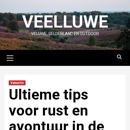
Skip
to
VEELLUWE
content
VELUWE, GELDERLAND EN OUTDOOR
Primary
Menu
Vakantie
Ultieme tips
voor rust en
avontuur in de